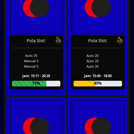
Pola Slot:
Pola Slot:
Auto 70
Auto 20
Manual 3
Auto 20
Manual 5
Auto 20
Jam: 15:11 - 20:28
Jam: 15:45 - 18:00
71%
45%