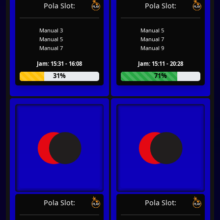
Pola Slot:
Pola Slot:
Manual 3
Manual 5
Manual 5
Manual 7
Manual 7
Manual 9
Jam: 15:31 - 16:08
Jam: 15:11 - 20:28
31%
71%
Pola Slot:
Pola Slot: