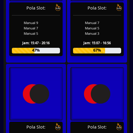
Pola Slot:
Pola Slot:
Manual 9
Manual 7
Manual 7
Manual 5
Manual 5
Manual 3
Jam: 15:47 - 20:16
Jam: 15:07 - 16:56
47%
67%
Pola Slot:
Pola Slot: