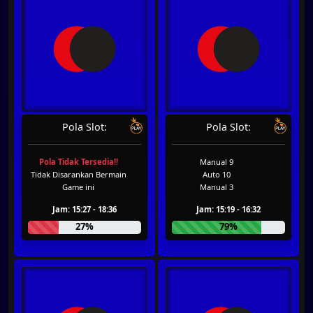
Pola Slot:
Pola Slot:
Pola Tidak Tersedia!!
Manual 9
Tidak Disarankan Bermain
Auto 10
Game ini
Manual 3
Jam: 15:27 - 18:36
Jam: 15:19 - 16:32
27%
79%