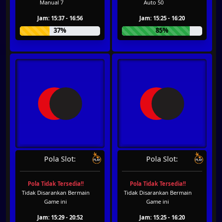
Manual 7
Auto 50
Jam: 15:37 - 16:56
Jam: 15:25 - 16:20
37%
85%
Pola Slot:
Pola Slot:
Pola Tidak Tersedia!!
Pola Tidak Tersedia!!
Tidak Disarankan Bermain
Tidak Disarankan Bermain
Game ini
Game ini
Jam: 15:29 - 20:52
Jam: 15:25 - 16:20