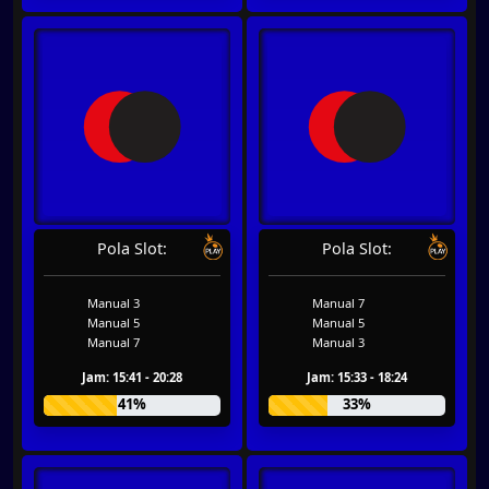
Pola Slot:
Pola Slot:
Manual 3
Manual 7
Manual 5
Manual 5
Manual 7
Manual 3
Jam: 15:41 - 20:28
Jam: 15:33 - 18:24
41%
33%