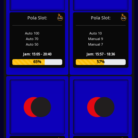
Pola Slot:
Pola Slot:
Auto 100
Auto 10
Auto 70
Manual 9
Auto 50
Manual 7
Jam: 15:05 - 20:40
Jam: 15:57 - 18:36
65%
57%